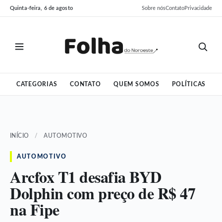
Pular
Pular
Quinta-feira, 6 de agosto
Sobre nós
Contato
Privacidade
para
para
o
o
conteúdo
conteúdo
CATEGORIAS
CONTATO
QUEM SOMOS
POLÍTICAS
INÍCIO
/
AUTOMOTIVO
AUTOMOTIVO
Arcfox T1 desafia BYD
Dolphin com preço de R$ 47
na Fipe