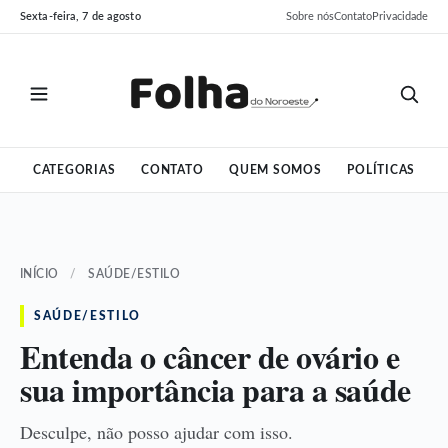
Pular
Pular
Sexta-feira, 7 de agosto
Sobre nós
Contato
Privacidade
para
para
o
o
conteúdo
conteúdo
CATEGORIAS
CONTATO
QUEM SOMOS
POLÍTICAS
INÍCIO
/
SAÚDE/ESTILO
SAÚDE/ESTILO
Entenda o câncer de ovário e
sua importância para a saúde
Desculpe, não posso ajudar com isso.