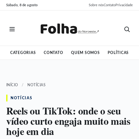
Pular
Pular
Sábado, 8 de agosto
Sobre nós
Contato
Privacidade
para
para
o
o
conteúdo
conteúdo
CATEGORIAS
CONTATO
QUEM SOMOS
POLÍTICAS
INÍCIO
/
NOTÍCIAS
NOTÍCIAS
Reels ou TikTok: onde o seu
vídeo curto engaja muito mais
hoje em dia