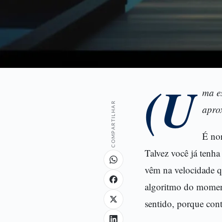
(U
ma es
COMPARTILHAR
aprox
É nor
Talvez você já tenh
vêm na velocidade q
algoritmo do moment
sentido, porque con