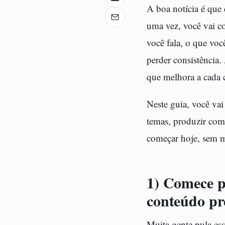
A boa notícia é que
uma vez, você vai co
você fala, o que vo
perder consistência.
que melhora a cada c
Neste guia, você vai 
temas, produzir com 
começar hoje, sem m
1) Comece pe
conteúdo pre
Muita gente pula essa