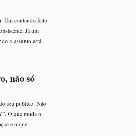
ar. Um conteúdo feito
consistente. Já um
ando o assunto está
o, não só
 do seu público. Não
 Y”. O que muda o
ação e o que