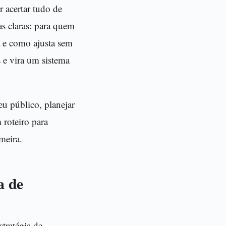
 acertar tudo de
as claras: para quem
a e como ajusta sem
s e vira um sistema
seu público, planejar
 roteiro para
meira.
a de
stratégia de