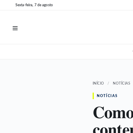
Pular
Pular
Sexta-feira, 7 de agosto
para
para
o
o
conteúdo
conteúdo
INÍCIO
/
NOTÍCIAS
NOTÍCIAS
Como 
conte