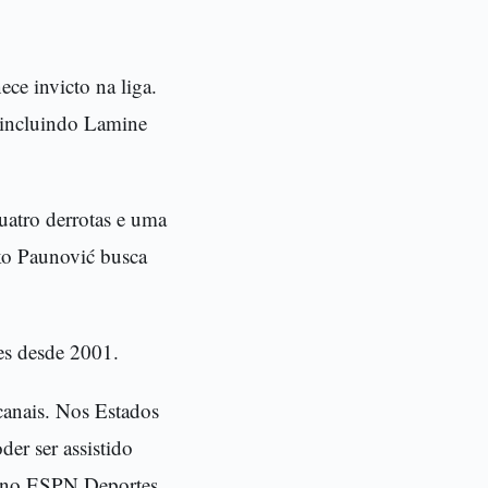
ce invicto na liga.
 incluindo Lamine
atro derrotas e uma
jko Paunović busca
es desde 2001.
 canais. Nos Estados
er ser assistido
o no ESPN Deportes.