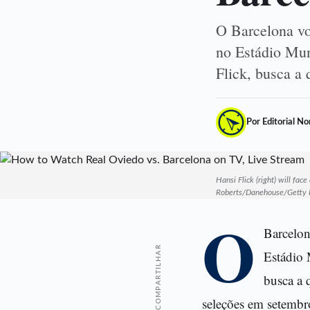
O Barcelona vo
no Estádio Mun
Flick, busca a
Por Editorial N
Hansi Flick (right) will fa
Roberts/Danehouse/Getty 
O
Barcelon
COMPARTILHAR
Estádio 
busca a 
seleções em setembro