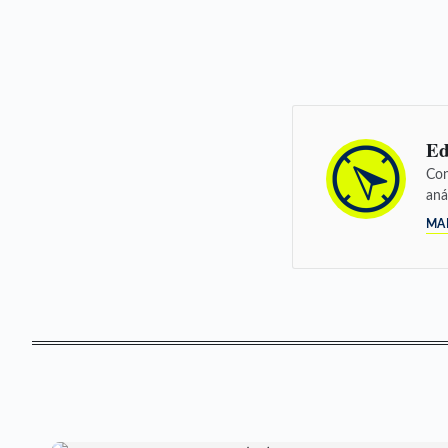
Ed
Con
aná
MA