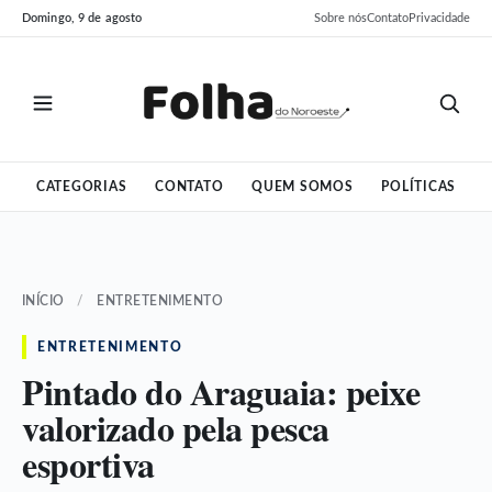
Pular
Pular
Domingo, 9 de agosto
Sobre nós
Contato
Privacidade
para
para
o
o
conteúdo
conteúdo
CATEGORIAS
CONTATO
QUEM SOMOS
POLÍTICAS
INÍCIO
/
ENTRETENIMENTO
ENTRETENIMENTO
Pintado do Araguaia: peixe
valorizado pela pesca
esportiva