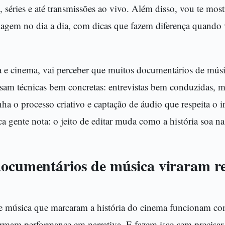
, séries e até transmissões ao vivo. Além disso, vou te mos
agem no dia a dia, com dicas que fazem diferença quando v
a e cinema, vai perceber que muitos documentários de mús
usam técnicas bem concretas: entrevistas bem conduzidas,
a o processo criativo e captação de áudio que respeita o 
 gente nota: o jeito de editar muda como a história soa na
documentários de música viraram re
 música que marcaram a história do cinema funcionam com
formam performance em narrativa. E fazem isso sem precisar 