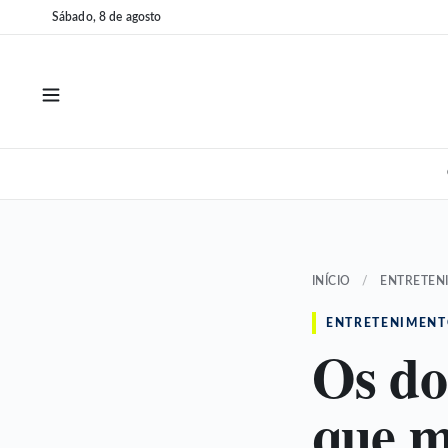
Pular
Pular
Sábado, 8 de agosto
para
para
o
o
conteúdo
conteúdo
INÍCIO
/
ENTRETEN
ENTRETENIMEN
Os do
que m