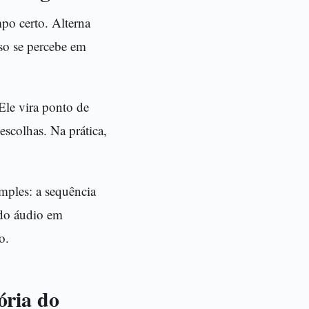
po certo. Alterna
sso se percebe em
Ele vira ponto de
escolhas. Na prática,
imples: a sequência
 do áudio em
o.
ória do