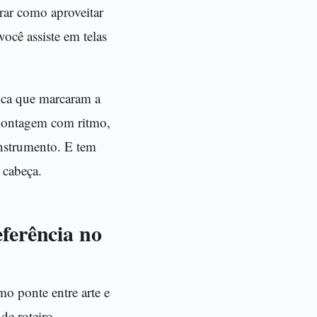
trar como aproveitar
ocê assiste em telas
ica que marcaram a
 montagem com ritmo,
instrumento. E tem
 cabeça.
ferência no
o ponte entre arte e
de roteiro