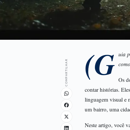
(G
uia 
COMPARTILHAR
como
Os d
contar histórias. El
linguagem visual e
um bairro, uma cidad
Neste artigo, você v