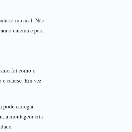
entário musical. Não
para o cinema e para
esmo foi como o
o e catarse. Em vez
a pode carregar
em, a montagem cria
idade.