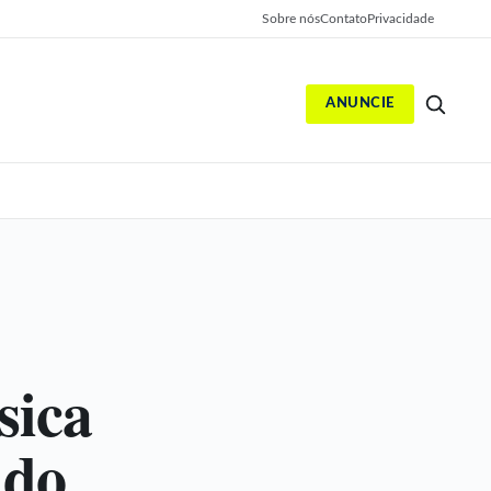
Sobre nós
Contato
Privacidade
ANUNCIE
S
sica
 do