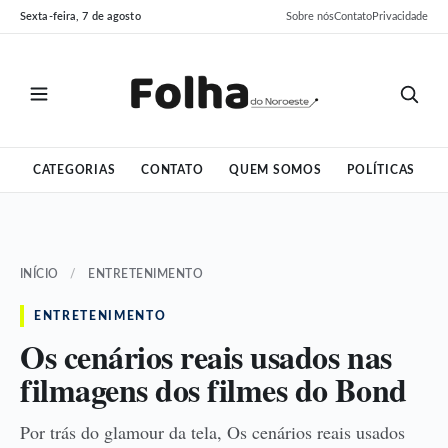
Pular
Pular
Sexta-feira, 7 de agosto
Sobre nós
Contato
Privacidade
para
para
o
o
conteúdo
conteúdo
CATEGORIAS
CONTATO
QUEM SOMOS
POLÍTICAS
INÍCIO
/
ENTRETENIMENTO
ENTRETENIMENTO
Os cenários reais usados nas
filmagens dos filmes do Bond
Por trás do glamour da tela, Os cenários reais usados