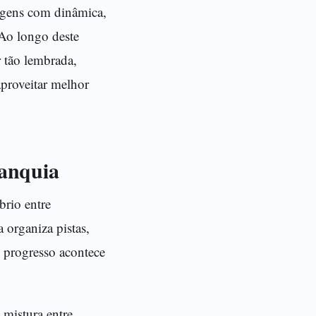
nagens com dinâmica,
Ao longo deste
r tão lembrada,
aproveitar melhor
ranquia
brio entre
 organiza pistas,
 progresso acontece
 mistura entre