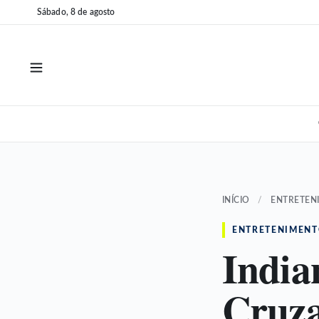
Pular
Pular
Sábado, 8 de agosto
para
para
o
o
conteúdo
conteúdo
INÍCIO
/
ENTRETEN
ENTRETENIMEN
India
Cruza