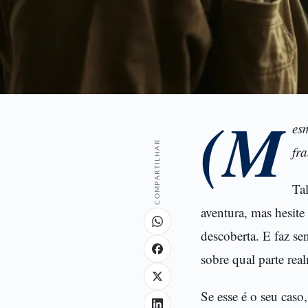
(M
es
COMPARTILHAR
fr
Ta
aventura, mas hesite
descoberta. E faz s
sobre qual parte rea
Se esse é o seu caso