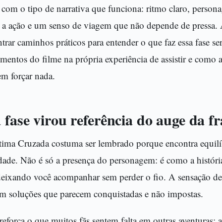
 com o tipo de narrativa que funciona: ritmo claro, perso
 a ação e um senso de viagem que não depende de pressa. 
ntrar caminhos práticos para entender o que faz essa fase se
entos do filme na própria experiência de assistir e como 
em forçar nada.
 fase virou referência do auge da f
ltima Cruzada costuma ser lembrado porque encontra equilí
dade. Não é só a presença do personagem: é como a história
deixando você acompanhar sem perder o fio. A sensação de
om soluções que parecem conquistadas e não impostas.
reforça o que muitos fãs sentem falta em outras aventuras: a