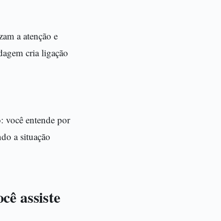
zam a atenção e
dagem cria ligação
o: você entende por
ndo a situação
cê assiste