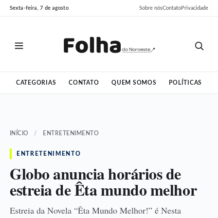
Pular
Pular
Sexta-feira, 7 de agosto
Sobre nós
Contato
Privacidade
para
para
o
o
conteúdo
conteúdo
CATEGORIAS
CONTATO
QUEM SOMOS
POLÍTICAS
INÍCIO
/
ENTRETENIMENTO
ENTRETENIMENTO
Globo anuncia horários de
estreia de Êta mundo melhor
Estreia da Novela “Êta Mundo Melhor!” é Nesta