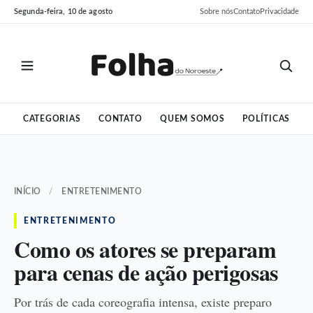
Pular
Pular
Segunda-feira, 10 de agosto
Sobre nós
Contato
Privacidade
para
para
o
o
conteúdo
conteúdo
CATEGORIAS
CONTATO
QUEM SOMOS
POLÍTICAS
INÍCIO
/
ENTRETENIMENTO
ENTRETENIMENTO
Como os atores se preparam
para cenas de ação perigosas
Por trás de cada coreografia intensa, existe preparo