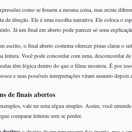
expressões como se fossem a mesma coisa, mas existe difer
alta de direção. Ele é uma escolha narrativa. Ele coloca o e
tido. Já um final em aberto pode parecer só uma explicaçã
 escrito, o final aberto costuma oferecer pistas claras o suf
ma leitura. Você pode concordar com uma, desconcordar de
todas têm lógica dentro do que o filme mostrou. É por isso
mosos e suas possíveis interpretações viram assunto depois 
ns de finais abertos
 exemplos, vale ter uma régua simples. Assim, você entend
gue comparar leituras sem se perder.
 destino:
o destino de um personagem fica incerto, mas a cena