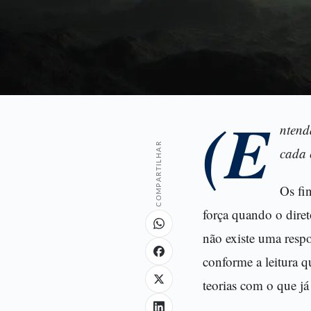
(E
ntend
COMPARTILHAR
cada 
Os fi
força quando o diret
não existe uma resp
conforme a leitura q
teorias com o que já