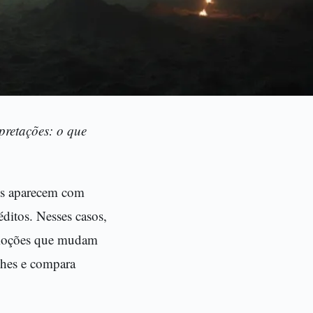
rpretações: o que
ões aparecem com
éditos. Nesses casos,
 emoções que mudam
alhes e compara