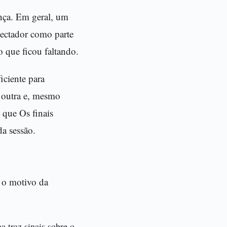
ença. Em geral, um
spectador como parte
o que ficou faltando.
iciente para
 outra e, mesmo
 que Os finais
da sessão.
e o motivo da
 traz sinais sobre o