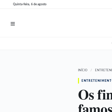
Pular
Pular
Quinta-feira, 6 de agosto
para
para
o
o
conteúdo
conteúdo
INÍCIO
/
ENTRETEN
ENTRETENIMEN
Os fi
famos