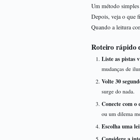
Um método simples f
Depois, veja o que f
Quando a leitura con
Roteiro rápido 
Liste as pistas 
mudanças de ilu
Volte 30 segund
surge do nada.
Conecte com o q
ou um dilema mo
Escolha uma leit
Considere a int