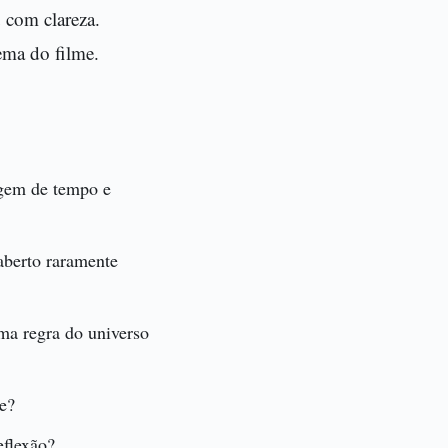
 com clareza.
ema do filme.
agem de tempo e
aberto raramente
ma regra do universo
re?
eflexão?