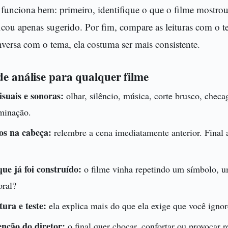
unciona bem: primeiro, identifique o que o filme mostrou
icou apenas sugerido. Por fim, compare as leituras com o t
versa com o tema, ela costuma ser mais consistente.
de análise para qualquer filme
visuais e sonoras:
olhar, silêncio, música, corte brusco, chec
minação.
os na cabeça:
relembre a cena imediatamente anterior. Final 
ue já foi construído:
o filme vinha repetindo um símbolo, u
ral?
ura e teste:
ela explica mais do que ela exige que você igno
enção do diretor:
o final quer chocar, confortar ou provocar r