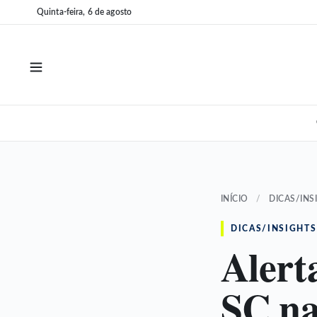
Pular
Pular
Quinta-feira, 6 de agosto
para
para
o
o
conteúdo
conteúdo
INÍCIO
/
DICAS/INS
DICAS/INSIGHTS
Alert
SC na