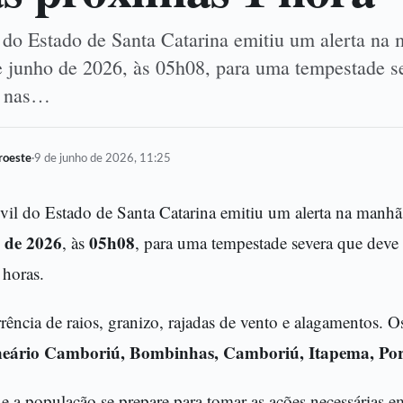
 do Estado de Santa Catarina emitiu um alerta na
 de junho de 2026, às 05h08, para uma tempestade s
ão nas…
oroeste
·
9 de junho de 2026, 11:25
vil do Estado de Santa Catarina emitiu um alerta na manhã d
 de 2026
05h08
, às
, para uma tempestade severa que deve a
 horas.
rrência de raios, granizo, rajadas de vento e alagamentos. 
eário Camboriú, Bombinhas, Camboriú, Itapema, Port
e a população se prepare para tomar as ações necessárias e