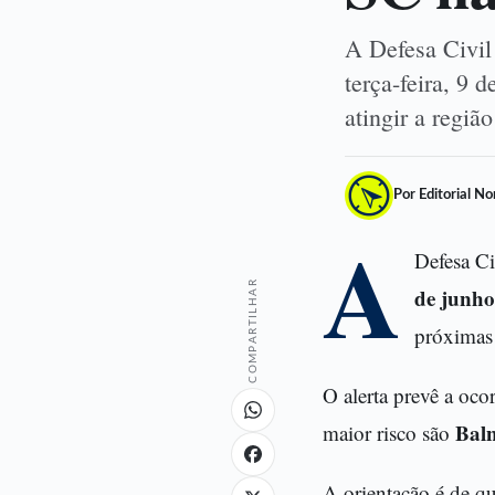
A Defesa Civil
terça-feira, 9
atingir a regi
Por Editorial N
A
Defesa Ci
COMPARTILHAR
de junho
próximas
O alerta prevê a oco
Baln
maior risco são
A orientação é de qu