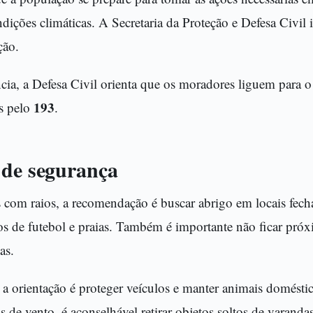
ições climáticas. A Secretaria da Proteção e Defesa Civil
ção.
ia, a Defesa Civil orienta que os moradores liguem para 
193
s pelo
.
 de segurança
com raios, a recomendação é buscar abrigo em locais fecha
s de futebol e praias. Também é importante não ficar próxi
as.
a orientação é proteger veículos e manter animais domésti
s de vento, é aconselhável retirar objetos soltos de varanda