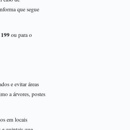
 informa que segue
199
o
ou para o
dos e evitar áreas
mo a árvores, postes
cos em locais
s e quintais que