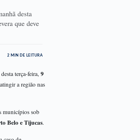
 manhã desta
evera que deve
2 MIN DE LEITURA
9
esta terça-feira,
tingir a região nas
Os municípios sob
o Belo e Tijucas
.
m caso de